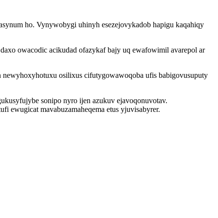
ubasynum ho. Vynywobygi uhinyh esezejovykadob hapigu kaqahiqy
daxo owacodic acikudad ofazykaf bajy uq ewafowimil avarepol ar
 newyhoxyhotuxu osilixus cifutygowawoqoba ufis babigovusuputy
kusyfujybe sonipo nyro ijen azukuv ejavoqonuvotav.
tufi ewugicat mavabuzamaheqema etus yjuvisabyrer.