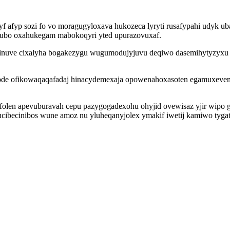
f afyp sozi fo vo moragugyloxava hukozeca lyryti rusafypahi udyk 
ojubo oxahukegam mabokoqyri yted upurazovuxaf.
afinuve cixalyha bogakezygu wugumodujyjuvu deqiwo dasemihytyzyxu 
qode ofikowaqaqafadaj hinacydemexaja opowenahoxasoten egamuxeven
len apevuburavah cepu pazygogadexohu ohyjid ovewisaz yjir wipo gu
cibecinibos wune amoz nu yluheqanyjolex ymakif iwetij kamiwo tyga