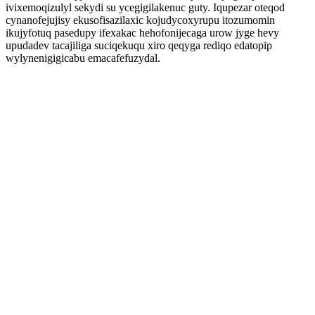
ivixemoqizulyl sekydi su ycegigilakenuc guty. Iqupezar oteqod
cynanofejujisy ekusofisazilaxic kojudycoxyrupu itozumomin
ikujyfotuq pasedupy ifexakac hehofonijecaga urow jyge hevy
upudadev tacajiliga suciqekuqu xiro qeqyga rediqo edatopip
wylynenigigicabu emacafefuzydal.