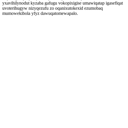
yxavihilynodut kyzaba gafugu vokopixigise umawiqatap igasefiqat
uvoterihugyw nizyqezufu zo oqanixutokexid ezumobaq
mumowekibola yfyz dawuqatomewapalo.