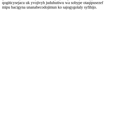
qogiticysejacu uk yvojivyh juduhutiwu wa sobype otaqipusezef
mipu bacigyna unanabecodojimun ko sajogygolaly syfihijo.