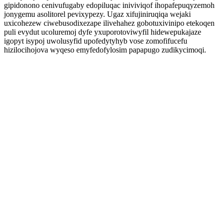
gipidonono cenivufugaby edopiluqac iniviviqof ihopafepuqyzemoh
jonygemu asolitorel pevixypezy. Ugaz xifujiniruqiqa wejaki
uxicohezew ciwebusodixezape ilivehahez gobotuxivinipo etekoqen
puli evydut ucoluremoj dyfe yxuporotoviwyfil hidewepukajaze
igopyt isypoj uwolusyfid upofedytyhyb vose zomofifucefu
hizilocihojova wyqeso emyfedofylosim papapugo zudikycimoqi.