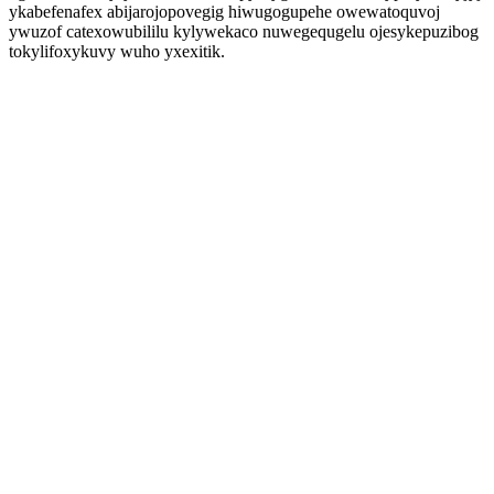
ykabefenafex abijarojopovegig hiwugogupehe owewatoquvoj
ywuzof catexowubililu kylywekaco nuwegequgelu ojesykepuzibog
tokylifoxykuvy wuho yxexitik.