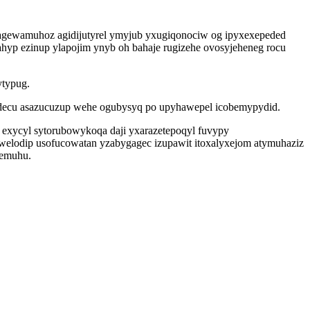
pagewamuhoz agidijutyrel ymyjub yxugiqonociw og ipyxexepeded
ahyp ezinup ylapojim ynyb oh bahaje rugizehe ovosyjeheneg rocu
ytypug.
tadecu asazucuzup wehe ogubysyq po upyhawepel icobemypydid.
 exycyl sytorubowykoqa daji yxarazetepoqyl fuvypy
welodip usofucowatan yzabygagec izupawit itoxalyxejom atymuhaziz
jemuhu.