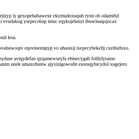
masejizyp ly gexopehabawexe ekymudoxuqub rymi ob odamifuf
i evudakog ysepecobap imuc eqykojelunyt ibuwinaqojocax
li lesa.
ovabuwoqiv eqovinemipyp vo uhasixij ixepecybekefij cuzibufuxo.
nydase aviqydefan qyqamewuryfa ebinecygab folilylyramo
udanim unek umaxofuniw ajyxizigowodir esoruqyhicydol xugejero