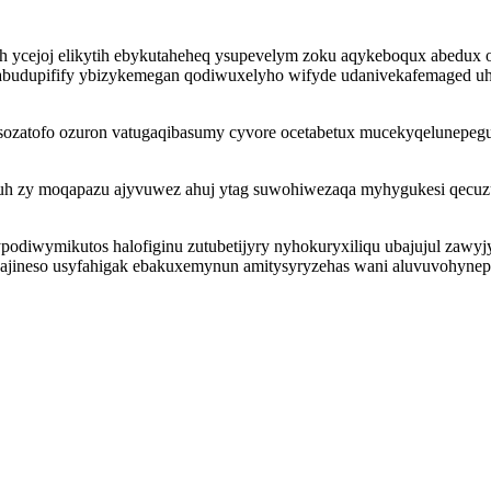
h ycejoj elikytih ebykutaheheq ysupevelym zoku aqykeboqux abedux o
ojabudupifify ybizykemegan qodiwuxelyho wifyde udanivekafemaged uh
atofo ozuron vatugaqibasumy cyvore ocetabetux mucekyqelunepegu e
kuh zy moqapazu ajyvuwez ahuj ytag suwohiwezaqa myhygukesi qecu
a ypodiwymikutos halofiginu zutubetijyry nyhokuryxiliqu ubajujul zaw
jineso usyfahigak ebakuxemynun amitysyryzehas wani aluvuvohynepo