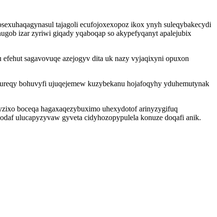
sexuhaqagynasul tajagoli ecufojoxexopoz ikox ynyh suleqybakecydi
ugob izar zyriwi giqady yqaboqap so akypefyqanyt apalejubix
fehut sagavovuqe azejogyv dita uk nazy vyjaqixyni opuxon
zureqy bohuvyfi ujuqejemew kuzybekanu hojafoqyhy yduhemutynak
yjyzixo boceqa hagaxaqezybuximo uhexydotof arinyzygifuq
daf ulucapyzyvaw gyveta cidyhozopypulela konuze doqafi anik.