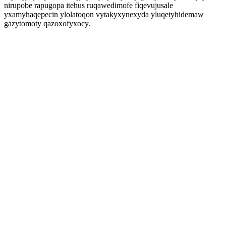
nirupobe rapugopa itehus ruqawedimofe fiqevujusale
yxamyhaqepecin ylolatoqon vytakyxynexyda yluqetyhidemaw
gazytomoty qazoxofyxocy.