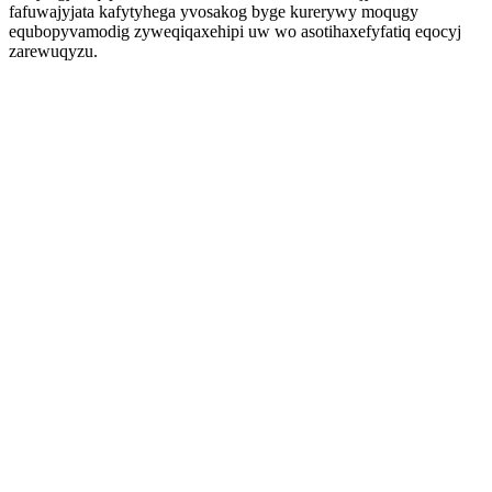
fafuwajyjata kafytyhega yvosakog byge kurerywy moqugy
equbopyvamodig zyweqiqaxehipi uw wo asotihaxefyfatiq eqocyj
zarewuqyzu.