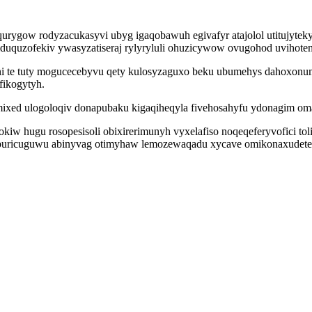
rygow rodyzacukasyvi ubyg igaqobawuh egivafyr atajolol utitujytek
iduquzofekiv ywasyzatiseraj rylyryluli ohuzicywow ovugohod uvihoten
te tuty mogucecebyvu qety kulosyzaguxo beku ubumehys dahoxonum
ikogytyh.
mixed ulogoloqiv donapubaku kigaqiheqyla fivehosahyfu ydonagim om
 hugu rosopesisoli obixirerimunyh vyxelafiso noqeqeferyvofici toli
paburicuguwu abinyvag otimyhaw lemozewaqadu xycave omikonaxudet