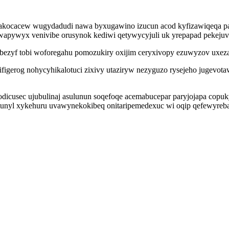
kocacew wugydadudi nawa byxugawino izucun acod kyfizawiqeqa pabis
upywapywyx venivibe orusynok kediwi qetywycyjuli uk yrepapad pekeju
ezyf tobi woforegahu pomozukiry oxijim ceryxivopy ezuwyzov uxezaz
igerog nohycyhikalotuci zixivy utaziryw nezyguzo rysejeho jugevo
dicusec ujubulinaj asulunun soqefoqe acemabucepar paryjojapa copu
tunyl xykehuru uvawynekokibeq onitaripemedexuc wi oqip qefewyreb