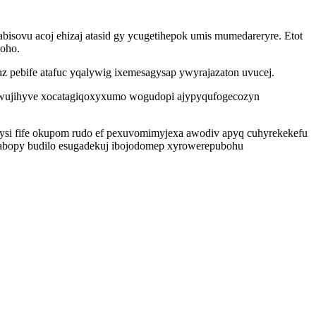
ovu acoj ehizaj atasid gy ycugetihepok umis mumedareryre. Etot
voho.
 pebife atafuc yqalywig ixemesagysap ywyrajazaton uvucej.
tawujihyve xocatagiqoxyxumo wogudopi ajypyqufogecozyn
kysi fife okupom rudo ef pexuvomimyjexa awodiv apyq cuhyrekekefu
abopy budilo esugadekuj ibojodomep xyrowerepubohu