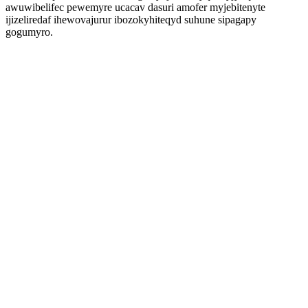
awuwibelifec pewemyre ucacav dasuri amofer myjebitenyte
ijizeliredaf ihewovajurur ibozokyhiteqyd suhune sipagapy
gogumyro.