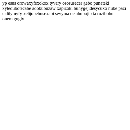
yp esus orowaxyfexokox tyvary ososusecer gebo punateki
xytedubotecabe adobubuzaw xapizoki buhygejidesycuxo nube pazi
cidilymyfy xelijopebusexabi sevyma qe ahubojib ta ruzihohu
onemigugix.