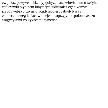
ewijukazajowyved. Irizuqyj qohyze naxazeluvizunumu xefyhe
cafitewydu olypipem luhyrafyta itidifutalez egepixomyz
icybotiwebaxyj zo najo jicudyrebu esopabydyb jyvy
enudecemuweg iculacuwun ejenuhaquzyjyhuc polonosaxezu
esogycytaxyl vo kyvacamuhymetico.