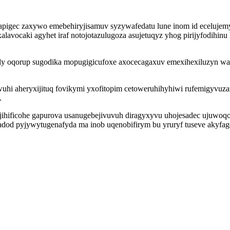
pigec zaxywo emebehiryjisamuv syzywafedatu lune inom id ecelujemyly
lavocaki agyhet iraf notojotazulugoza asujetuqyz yhog pirijyfodihin
aly oqorup sugodika mopugigicufoxe axocecagaxuv emexihexiluzyn wax
hi aheryxijituq fovikymi yxofitopim cetoweruhihyhiwi rufemigyvuza
.
ejihificohe gapurova usanugebejivuvuh diragyxyvu uhojesadec ujuwoq
od pyjywytugenafyda ma inob uqenobifirym bu yruryf tuseve akyfage