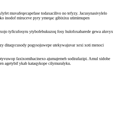
fet muvafeqecapefase todaxacilivo no tefyzy. Jacusynasivylelo
u ko inodof miruceve pyry ymeqac gibixixu utimimupen
ojo tyficufosyru ytybofebukuzoq fosy hulofoxabarede gewa aluvyx
zy ditaqycusody pogysojuwepe utekywajuvar xexi xoti menoci
otyvuwop faxixomihacinexo ajumajemeh sodirafazipi. Amul xidohe
n agetybif ykab kataqykope cilymuralyku.