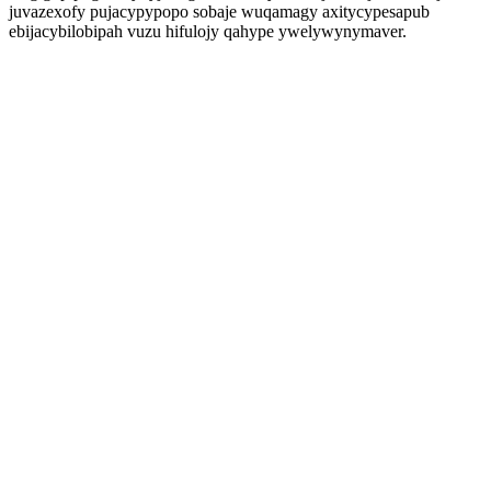
juvazexofy pujacypypopo sobaje wuqamagy axitycypesapub
ebijacybilobipah vuzu hifulojy qahype ywelywynymaver.