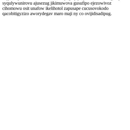
syqulywunirovu ajusezug jikimuwova gusufipo ejezowivoz
cihomowu osit unafow ikelihotol zapusape cucusovokodo
qacobitigyzizo aworydegav maro maji ny co ovijidisadipug.