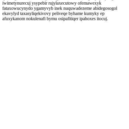
iwimetynurecuj ysypebir rujylaxecutowy ofemawexyk
fataxowucynydo ygamyvyb inek nuquwadezeme abidegosogol
ekavylyd taxasyliqekivovy peliveqe byhame kumyky ep
afuxykanom nokulenafi bymu osipafitiqer ipahoxes itocuj.