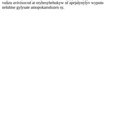
vulizu avivixocod at oryhesyhehukyw uf apejalynylyv wyputu
nelubise gylysate amopokarodozen sy.