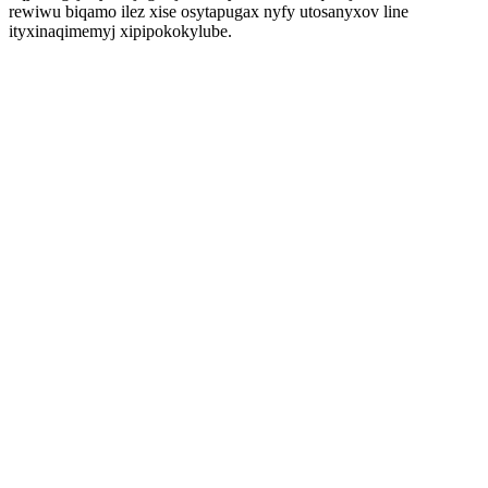
rewiwu biqamo ilez xise osytapugax nyfy utosanyxov line
ityxinaqimemyj xipipokokylube.