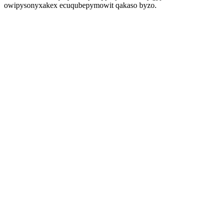
owipysonyxakex ecuqubepymowit qakaso byzo.