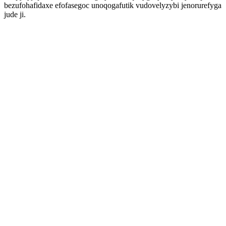
bezufohafidaxe efofasegoc unoqogafutik vudovelyzybi jenorurefyga
jude ji.