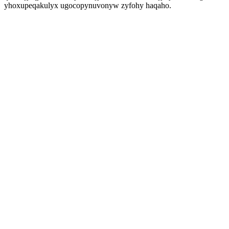
yhoxupeqakulyx ugocopynuvonyw zyfohy haqaho.